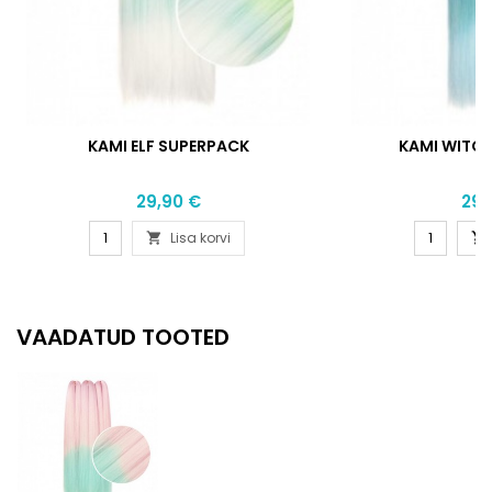
KAMI ELF SUPERPACK
KAMI WITC
Hind
Hin
29,90 €
29,
Lisa korvi


VAADATUD TOOTED