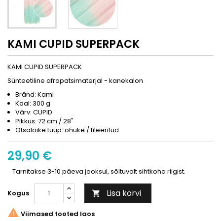
KAMI CUPID SUPERPACK
KAMI CUPID SUPERPACK
Sünteetiline afropatsimaterjal - kanekalon
Bränd: Kami
Kaal: 300 g
Värv: CUPID
Pikkus: 72 cm / 28"
Otsalõike tüüp: õhuke / fileeritud
29,90 €
Tarnitakse 3-10 päeva jooksul, sõltuvalt sihtkoha riigist.
Lisa korvi
Kogus


Viimased tooted laos