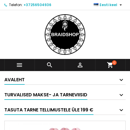

Telefon:
+37256504936
Eesti keel
0



shopping_cart
AVALEHT
TURVALISED MAKSE- JA TARNEVIISID
TASUTA TARNE TELLIMUSTELE ÜLE 199 €