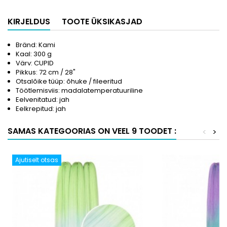
KIRJELDUS
TOOTE ÜKSIKASJAD
Bränd: Kami
Kaal: 300 g
Värv: CUPID
Pikkus: 72 cm / 28"
Otsalõike tüüp: õhuke / fileeritud
Töötlemisviis: madalatemperatuuriline
Eelvenitatud: jah
Eelkrepitud: jah
SAMAS KATEGOORIAS ON VEEL 9 TOODET :
<
>
Ajutiselt otsas